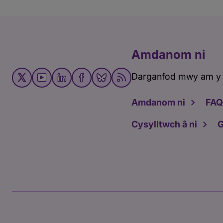
Amdanom ni
Darganfod mwy am y
Amdanom ni
FAQ
Cysylltwch â ni
G