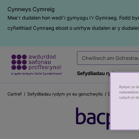
Cynnwys Cymreig
Mae'r dudalen hon wedi'i gymysgu i'r Gymraeg. Fodd bynn
cyfieithiad Cymraeg ebost o unrhyw dudalen ar y dudalen
Sefydliadau rydym yn eu 
Rydym yn def
nodweddion 
Cartref
Sefydliadau rydym yn eu goruchwylio
Dod o hyd i Go
Briwsion
rydych yn d
Prif
Bara
gynnwys