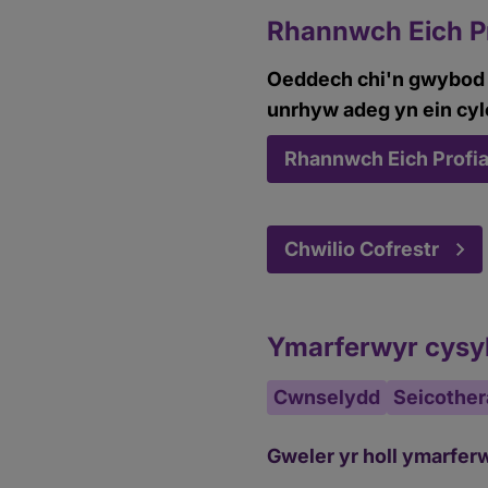
Rhannwch Eich P
Oeddech chi'n gwybod y
unrhyw adeg yn ein cyl
Rhannwch Eich Profi
Chwilio Cofrestr
Ymarferwyr cysyl
Cwnselydd
Seicothe
Gweler yr holl ymarfer