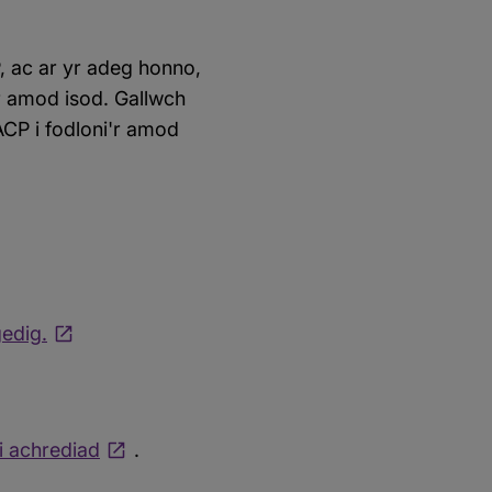
 ac ar yr adeg honno,
 amod isod. Gallwch
CP i fodloni'r amod
edig.
ei achrediad
.