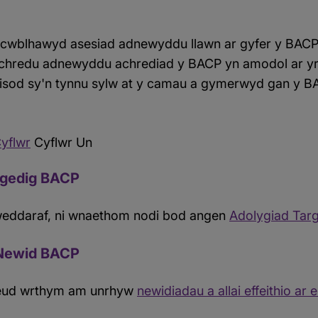
cwblhawyd asesiad adnewyddu llawn ar gyfer y BACP,
chredu adnewyddu achrediad y BACP yn amodol ar yr
 isod sy'n tynnu sylw at y camau a gymerwyd gan y BA
yflwr
Cyflwr Un
rgedig BACP
iweddaraf, ni wnaethom nodi bod angen
Adolygiad Targ
 Newid BACP
eud wrthym am unrhyw
newidiadau a allai effeithio ar 