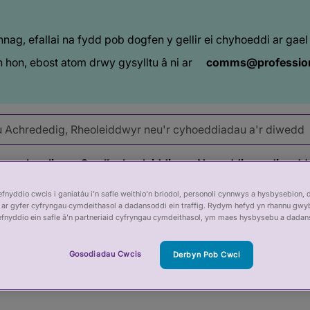
ag, efallai na fydd pob dogfen y gellir ei chyhoeddi ar ga
 hon, ebost atom drwy gysylltu â ni ar
comms@profession
goruchwylio
Gwella rheoleiddio
Newyddion a diwedd
nyddio cwcis i ganiatáu i’n safle weithio’n briodol, personoli cynnwys a hysbysebion, 
ar gyfer cyfryngau cymdeithasol a dadansoddi ein traffig. Rydym hefyd yn rhannu gwy
frestr Achrededig
Cymdeithas Cwnsela a Seicotherapi Prydain
efnyddio ein safle â’n partneriaid cyfryngau cymdeithasol, ym maes hysbysebu a dadan
Gosodiadau Cwcis
Derbyn Pob Cwci