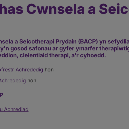
has Cwnsela a Seic
la a Seicotherapi Prydain (BACP) yn sefydlia
sy'n gosod safonau ar gyfer ymarfer therapiwti
dion, cleientiaid therapi, a'r cyhoedd.
ofrestr Achrededig
hon
 Achrededig
hon
P
u Achrediad