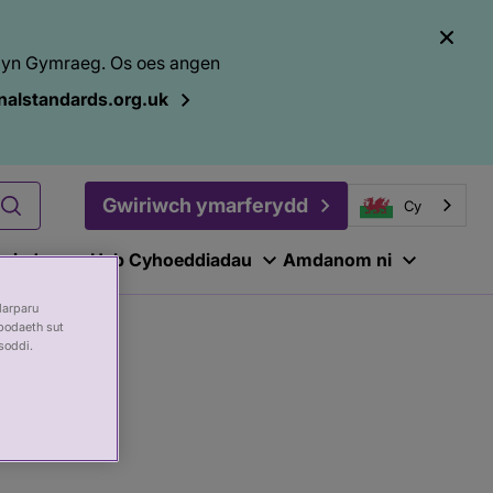
el yn Gymraeg. Os oes angen
alstandards.org.uk
Gwiriwch ymarferydd
Cy
ariadau
Hyb Cyhoeddiadau
Amdanom ni
darparu
bodaeth sut
soddi.