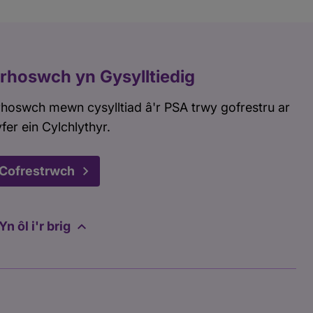
rhoswch yn Gysylltiedig
hoswch mewn cysylltiad â'r PSA trwy gofrestru ar
fer ein Cylchlythyr.
Cofrestrwch
Yn ôl i'r brig