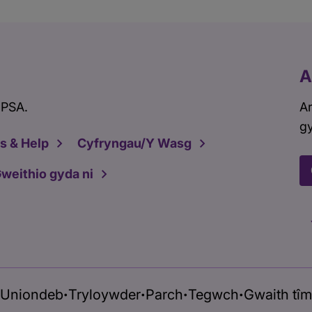
A
 PSA.
Ar
gy
s & Help
Cyfryngau/Y Wasg
weithio gyda ni
Uniondeb
Tryloywder
Parch
Tegwch
Gwaith tîm
•
•
•
•