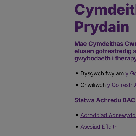
Cymdeit
Prydain
Mae Cymdeithas Cwnse
elusen gofrestredig 
gwybodaeth i therapyd
Dysgwch fwy am
y G
Chwiliwch
y Gofrestr
Statws Achredu BAC
Adroddiad Adnewydd
Asesiad Effaith