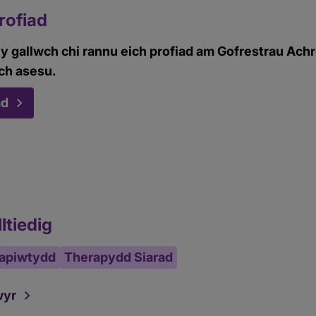
rofiad
 gallwch chi rannu eich profiad am Gofrestrau Achr
ch asesu.
ad
ltiedig
rapiwtydd
Therapydd Siarad
wyr