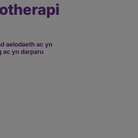
otherapi
d aelodaeth ac yn
g ac yn darparu