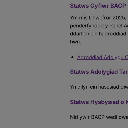
Statws Cyflwr BACP
Ym mis Chwefror 2025, 
penderfynodd y Panel A
ddarllen ein hadroddiad
hwn.
Adroddiad Adolygu C
Statws Adolygiad Ta
Yn dilyn ein hasesiad d
Statws Hysbysiad o
Nid yw'r BACP wedi dw