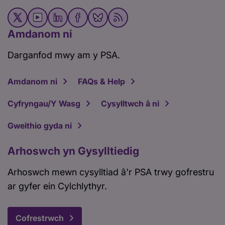
Amdanom ni
Darganfod mwy am y PSA.
Amdanom ni
FAQs & Help
Cyfryngau/Y Wasg
Cysylltwch â ni
Gweithio gyda ni
Arhoswch yn Gysylltiedig
Arhoswch mewn cysylltiad â'r PSA trwy gofrestru
ar gyfer ein Cylchlythyr.
Cofrestrwch