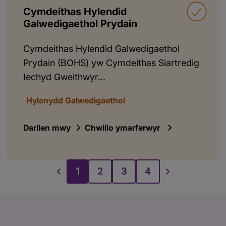
Cymdeithas Hylendid
Galwedigaethol Prydain
Cymdeithas Hylendid Galwedigaethol
Prydain (BOHS) yw Cymdeithas Siartredig
Iechyd Gweithwyr...
Hylenydd Galwedigaethol
Darllen mwy
Chwilio ymarferwyr
1
2
3
4