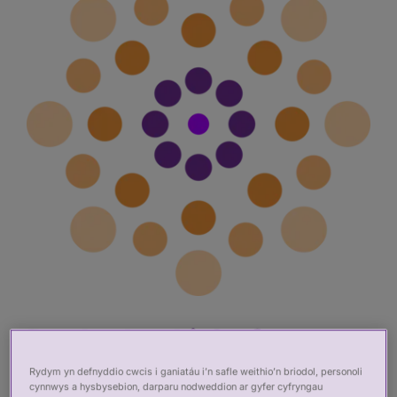
Dod o hyd i Gofrestr
Achrededig
Rydym yn defnyddio cwcis i ganiatáu i’n safle weithio’n briodol, personoli
cynnwys a hysbysebion, darparu nodweddion ar gyfer cyfryngau