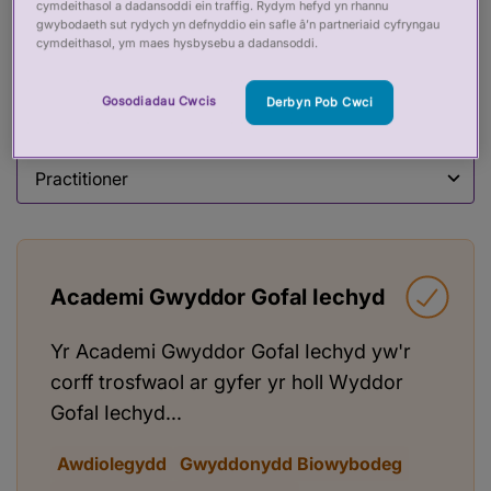
cymdeithasol a dadansoddi ein traffig. Rydym hefyd yn rhannu
Darllenwch ein hasesiadau a dysgwch fwy am
gwybodaeth sut rydych yn defnyddio ein safle â’n partneriaid cyfryngau
cymdeithasol, ym maes hysbysebu a dadansoddi.
bob Cofrestr Achrededig
Gosodiadau Cwcis
Derbyn Pob Cwci
Filter by:
Filter by
Academi Gwyddor Gofal Iechyd
Yr Academi Gwyddor Gofal Iechyd yw'r
corff trosfwaol ar gyfer yr holl Wyddor
Gofal Iechyd...
Awdiolegydd
Gwyddonydd Biowybodeg