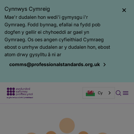
Cynnwys Cymreig
Mae'r dudalen hon wedi'i gymysgu i'r
Gymraeg. Fodd bynnag, efallai na fydd pob
dogfen y gellir ei chyhoeddi ar gael yn
Gymraeg. Os oes angen cyfieithiad Cymraeg
ebost o unrhyw dudalen ar y dudalen hon, ebost
atom drwy gysylltu â ni ar
comms@professionalstandards.org.uk
Cy
Prif
Baner
gynnwys
tudalen