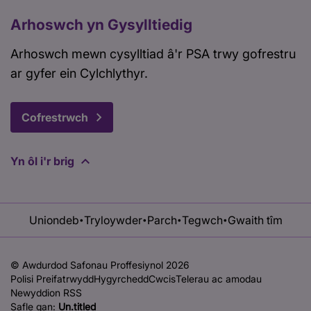
Arhoswch yn Gysylltiedig
Arhoswch mewn cysylltiad â'r PSA trwy gofrestru
ar gyfer ein Cylchlythyr.
Cofrestrwch
Yn ôl i'r brig
Uniondeb
Tryloywder
Parch
Tegwch
Gwaith tîm
•
•
•
•
© Awdurdod Safonau Proffesiynol 2026
Polisi Preifatrwydd
Hygyrchedd
Cwcis
Telerau ac amodau
Newyddion RSS
Safle gan:
Un.titled