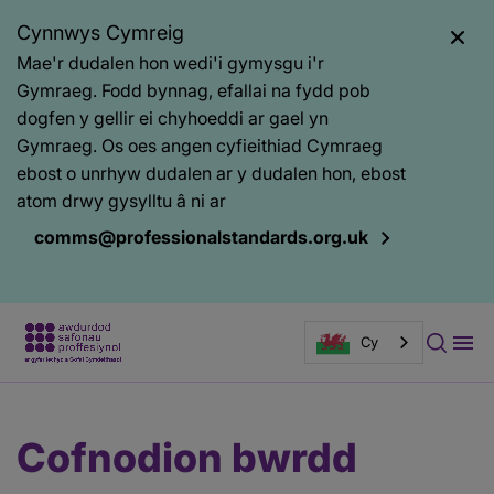
Cynnwys Cymreig
Mae'r dudalen hon wedi'i gymysgu i'r
Gymraeg. Fodd bynnag, efallai na fydd pob
dogfen y gellir ei chyhoeddi ar gael yn
Gymraeg. Os oes angen cyfieithiad Cymraeg
ebost o unrhyw dudalen ar y dudalen hon, ebost
atom drwy gysylltu â ni ar
comms@professionalstandards.org.uk
Cy
Prif
Baner
Cofnodion bwrdd
gynnwys
tudalen