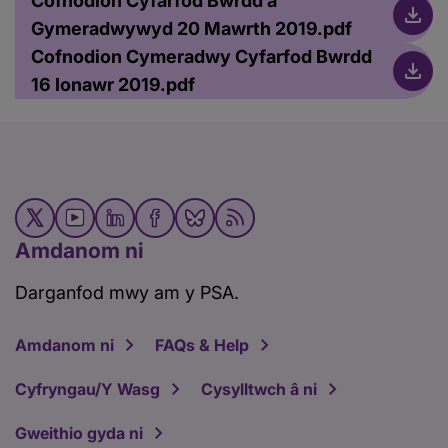
Cofnodion Cyfarfod Bwrdd a
Gymeradwywyd 20 Mawrth 2019.pdf
Cofnodion Cymeradwy Cyfarfod Bwrdd
16 Ionawr 2019.pdf
Amdanom ni
Darganfod mwy am y PSA.
Amdanom ni
FAQs & Help
Cyfryngau/Y Wasg
Cysylltwch â ni
Gweithio gyda ni