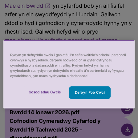
Mae ein Bwrdd
yn cyfarfod bob yn ail fis fel
arfer yn ein swyddfeydd yn Llundain. Gallwch
ddod o hyd i gofnodion y cyfarfodydd hynny yn y
rhestr isod. Gallwch hefyd wirio pryd
mae disgwyl i'r cyfarfod nesaf gael ei gynnal
Mae
Rydym yn defnyddio cwcis i ganiatáu i’n safle weithio’n briodol, personoli
agendâu a phapurau'r Bwrdd
yn cael eu
cynnwys a hysbysebion, darparu nodweddion ar gyfer cyfryngau
cyhoeddi wythnos cyn y cyfarfod.
cymdeithasol a dadansoddi ein traffig. Rydym hefyd yn rhannu
gwybodaeth sut rydych yn defnyddio ein safle â’n partneriaid cyfryngau
cymdeithasol, ym maes hysbysebu a dadansoddi.
Cofnodion Cymeradwy Cyfarfod y
Gosodiadau Cwcis
Derbyn Pob Cwci
Bwrdd 18 Mawrth 2026.pdf
Cofnodion Cymeradwy Cyfarfod y
Bwrdd 14 Ionawr 2026.pdf
Cofnodion Cymeradwy Cyfarfod y
Bwrdd 19 Tachwedd 2025 -