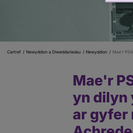
Cartref
Newyddion a Diweddariadau
Newyddion
Mae'r PSA 
Briwsion
Bara
Mae'r P
Prif
gynnwys
yn dilyn
ar gyfer
Achrede