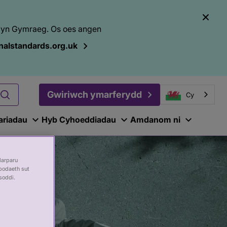
el yn Gymraeg. Os oes angen
alstandards.org.uk
Gwiriwch ymarferydd
Cy
ariadau
Hyb Cyhoeddiadau
Amdanom ni
darparu
bodaeth sut
soddi.