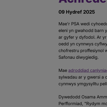
09 Hydref 2025
Mae'r PSA wedi cyhoedd
eleni yn gwahodd barn y
ar gyfer y dyfodol. Ar 
oedd yn cynnwys cyflwyni
chofrestru proffesiynol 
Safonau diwygiedig.
Mae
adroddiad canlyni
sylwadau ar y gwersi a 
cynnwys ymgysylltu pell
Dywedodd Osama Ammar
Perfformiad, "Rydym mor