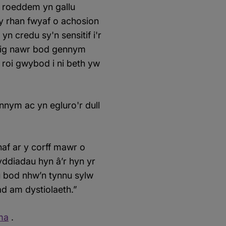
c roeddem yn gallu
y rhan fwyaf o achosion
 credu sy'n sensitif i'r
sig nawr bod gennym
 roi gwybod i ni beth yw
nnym ac yn egluro'r dull
haf ar y corff mawr o
yddiadau hyn â’r hyn yr
u bod nhw’n tynnu sylw
ad am dystiolaeth.”
ma
.