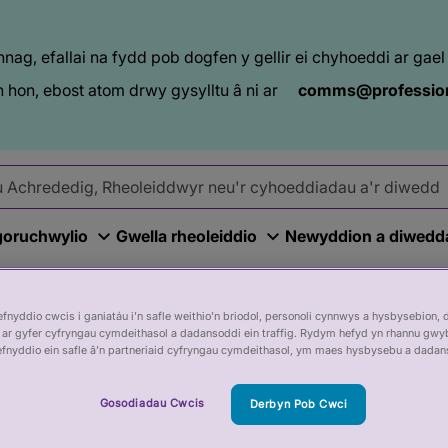
ag, efallai na fydd pob dogfen y gellir ei chyhoeddi ar ga
 hon, ebost atom drwy gysylltu â ni ar
comms@profession
goruchwylio
Gwella rheoleiddio
Newyddion a diwedd
nyddio cwcis i ganiatáu i’n safle weithio’n briodol, personoli cynnwys a hysbysebion, 
ar gyfer cyfryngau cymdeithasol a dadansoddi ein traffig. Rydym hefyd yn rhannu gwy
efnyddio ein safle â’n partneriaid cyfryngau cymdeithasol, ym maes hysbysebu a dadan
Gosodiadau Cwcis
Derbyn Pob Cwci