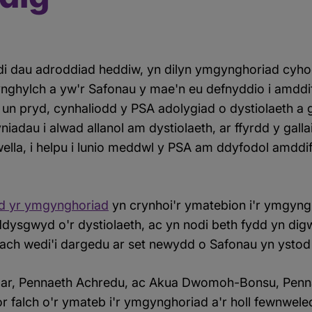
i dau adroddiad heddiw, yn dilyn ymgynghoriad cyh
nghylch a yw'r Safonau y mae'n eu defnyddio i amdd
yr un pryd, cynhaliodd y PSA adolygiad o dystiolaeth 
adau i alwad allanol am dystiolaeth, ar ffyrdd y gallai
wella, i helpu i lunio meddwl y PSA am ddyfodol amddi
ad yr ymgynghoriad
yn crynhoi'r ymatebion i'r ymgyngh
ddysgwyd o'r dystiolaeth, ac yn nodi beth fydd yn di
ach wedi'i dargedu ar set newydd o Safonau yn ystod
, Pennaeth Achredu, ac Akua Dwomoh-Bonsu, Penn
 falch o'r ymateb i'r ymgynghoriad a'r holl fewnwele