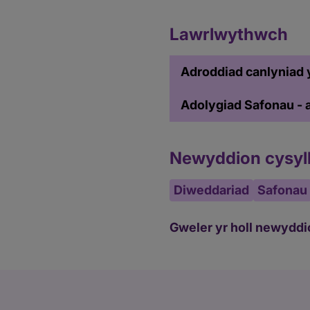
Lawrlwythwch
Adroddiad canlyniad
Adolygiad Safonau - a
Newyddion cysyll
Diweddariad
Safonau
Gweler yr holl newyddi