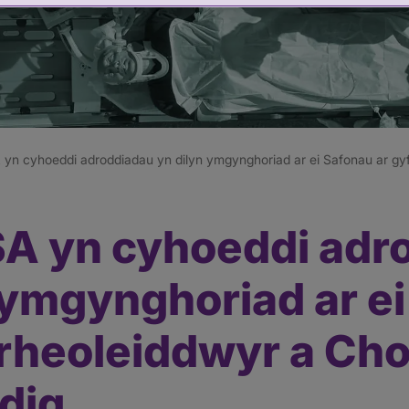
yn cyhoeddi adroddiadau yn dilyn ymgynghoriad ar ei Safonau ar gy
SA yn cyhoeddi adr
 ymgynghoriad ar e
 rheoleiddwyr a Cho
dig