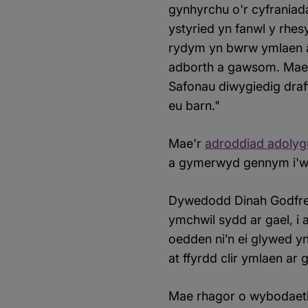
gynhyrchu o'r cyfraniad
ystyried yn fanwl y rhe
rydym yn bwrw ymlaen â'
adborth a gawsom. Mae'
Safonau diwygiedig draff
eu barn."
Mae'r
adroddiad adolygu
a gymerwyd gennym i'w
Dywedodd Dinah Godfree, 
ymchwil sydd ar gael, i 
oedden ni’n ei glywed y
at ffyrdd clir ymlaen ar
Mae rhagor o wybodaeth