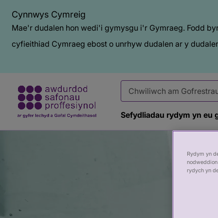
Cynnwys Cymreig
Mae'r dudalen hon wedi'i gymysgu i'r Gymraeg. Fodd bynn
cyfieithiad Cymraeg ebost o unrhyw dudalen ar y dudalen
Sefydliadau rydym yn eu 
Baner
tudalen
Rydym yn def
nodweddion 
rydych yn d