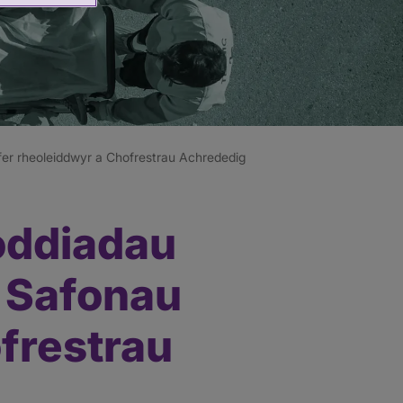
fer rheoleiddwyr a Chofrestrau Achrededig
oddiadau
i Safonau
frestrau