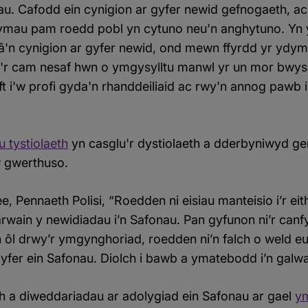
au. Cafodd ein cynigion ar gyfer newid gefnogaeth, a
symau pam roedd pobl yn cytuno neu'n anghytuno. Yn 
n cynigion ar gyfer newid, ond mewn ffyrdd yr ydym yn
r cam nesaf hwn o ymgysylltu manwl yr un mor bwy
t i'w profi gyda'n rhanddeiliaid ac rwy'n annog pawb i
 tystiolaeth
yn casglu'r dystiolaeth a dderbyniwyd ge
 gwerthuso.
Pennaeth Polisi, “Roedden ni eisiau manteisio i’r eit
arwain y newidiadau i’n Safonau. Pan gyfunon ni’r canf
n ôl drwy’r ymgynghoriad, roedden ni’n falch o weld e
 gyfer ein Safonau. Diolch i bawb a ymatebodd i’n galw
 a diweddariadau ar adolygiad ein Safonau ar gael
y