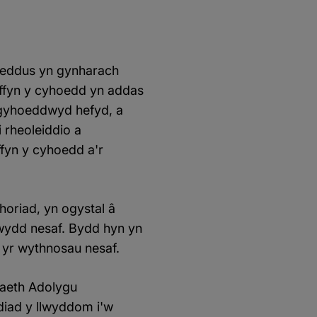
oeddus yn gynharach
iffyn y cyhoedd yn addas
a gyhoeddwyd hefyd, a
 rheoleiddio a
ffyn y cyhoedd a'r
oriad, yn ogystal â
gwydd nesaf. Bydd hyn yn
 yr wythnosau nesaf.
aeth Adolygu
diad y llwyddom i'w