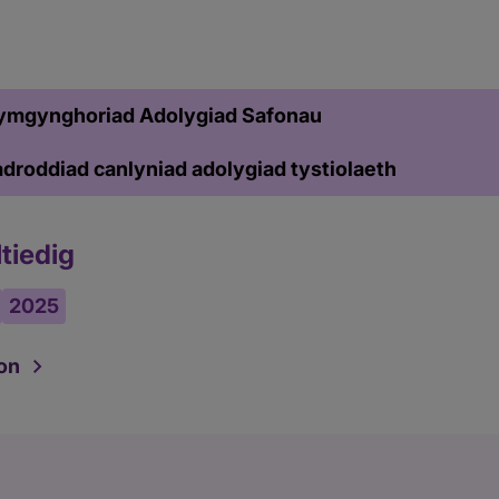
 ymgynghoriad Adolygiad Safonau
droddiad canlyniad adolygiad tystiolaeth
tiedig
2025
on