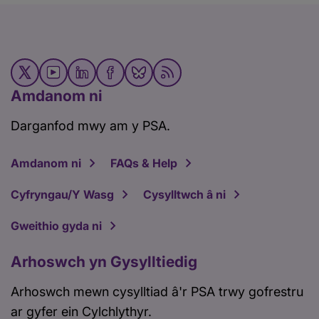
Amdanom ni
Darganfod mwy am y PSA.
Amdanom ni
FAQs & Help
Cyfryngau/Y Wasg
Cysylltwch â ni
Gweithio gyda ni
Arhoswch yn Gysylltiedig
Arhoswch mewn cysylltiad â'r PSA trwy gofrestru
ar gyfer ein Cylchlythyr.