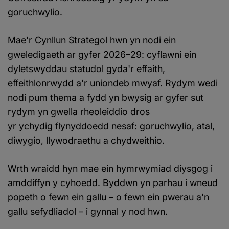
goruchwylio.
Mae'r Cynllun Strategol hwn yn nodi ein
gweledigaeth ar gyfer 2026–29: cyflawni ein
dyletswyddau statudol gyda'r effaith,
effeithlonrwydd a'r uniondeb mwyaf. Rydym wedi
nodi pum thema a fydd yn bwysig ar gyfer sut
rydym yn gwella rheoleiddio dros
yr ychydig flynyddoedd nesaf: goruchwylio, atal,
diwygio, llywodraethu a chydweithio.
Wrth wraidd hyn mae ein hymrwymiad diysgog i
amddiffyn y cyhoedd. Byddwn yn parhau i wneud
popeth o fewn ein gallu – o fewn ein pwerau a'n
gallu sefydliadol – i gynnal y nod hwn.