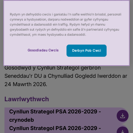
diogel i bawb drwy safonau uchel o ymddygiad a
chymhwysedd mewn gweithwyr gofal iechyd a
Rydym yn defnyddio cwcis i ganiatáu i’n safle weithio’n briodol, personoli
chymdeithasol
.
cynnwys a hysbysebion, darparu nodweddion ar gyfer cyfryngau
cymdeithasol a dadansoddi ein traffig. Rydym hefyd yn rhannu
gwybodaeth sut rydych yn defnyddio ein safle â’n partneriaid cyfryngau
Darllenwch y Cynllun Strategol llawn, trosolwg
cymdeithasol, ym maes hysbysebu a dadansoddi.
neu gweler crynodeb o adborth rhanddeiliaid a
sut y gwnaethom ymateb.
Gosodiadau Cwcis
Derbyn Pob Cwci
Gosodwyd y Cynllun Strategol gerbron
Seneddau'r DU a Chynulliad Gogledd Iwerddon ar
24 Mawrth 2026.
Lawrlwythwch
Cynllun Strategol PSA 2026-2029 -
crynodeb
Cynllun Strategol PSA 2026-2029 -