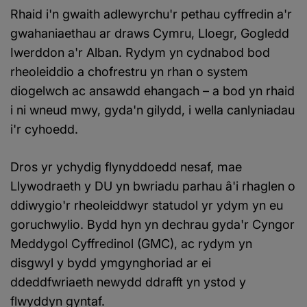
Rhaid i'n gwaith adlewyrchu'r pethau cyffredin a'r
gwahaniaethau ar draws Cymru, Lloegr, Gogledd
Iwerddon a'r Alban. Rydym yn cydnabod bod
rheoleiddio a chofrestru yn rhan o system
diogelwch ac ansawdd ehangach – a bod yn rhaid
i ni wneud mwy, gyda'n gilydd, i wella canlyniadau
i'r cyhoedd.
Dros yr ychydig flynyddoedd nesaf, mae
Llywodraeth y DU yn bwriadu parhau â'i rhaglen o
ddiwygio'r rheoleiddwyr statudol yr ydym yn eu
goruchwylio. Bydd hyn yn dechrau gyda'r Cyngor
Meddygol Cyffredinol (GMC), ac rydym yn
disgwyl y bydd ymgynghoriad ar ei
ddeddfwriaeth newydd ddrafft yn ystod y
flwyddyn gyntaf.