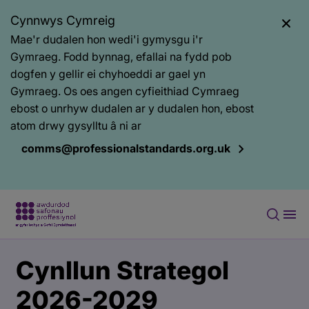
Cynnwys Cymreig
Mae'r dudalen hon wedi'i gymysgu i'r
Gymraeg. Fodd bynnag, efallai na fydd pob
dogfen y gellir ei chyhoeddi ar gael yn
Gymraeg. Os oes angen cyfieithiad Cymraeg
ebost o unrhyw dudalen ar y dudalen hon, ebost
atom drwy gysylltu â ni ar
comms@professionalstandards.org.uk
Prif
Baner
Cynllun Strategol
gynnwys
tudalen
gyhoeddi
2026-2029