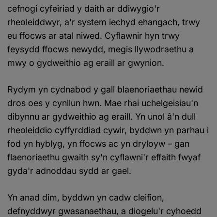
cefnogi cyfeiriad y daith ar ddiwygio'r
rheoleiddwyr, a'r system iechyd ehangach, trwy
eu ffocws ar atal niwed. Cyflawnir hyn trwy
feysydd ffocws newydd, megis llywodraethu a
mwy o gydweithio ag eraill ar gwynion.
Rydym yn cydnabod y gall blaenoriaethau newid
dros oes y cynllun hwn. Mae rhai uchelgeisiau'n
dibynnu ar gydweithio ag eraill. Yn unol â'n dull
rheoleiddio cyffyrddiad cywir, byddwn yn parhau i
fod yn hyblyg, yn ffocws ac yn dryloyw – gan
flaenoriaethu gwaith sy'n cyflawni'r effaith fwyaf
gyda'r adnoddau sydd ar gael.
Yn anad dim, byddwn yn cadw cleifion,
defnyddwyr gwasanaethau, a diogelu'r cyhoedd