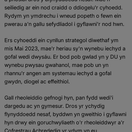
seiliedig ar ein nod craidd o ddiogelu'r cyhoedd.
Rydym yn ymdrechu i wneud popeth o fewn ein
pwerau a'n gallu sefydliadol i gyflawni'r nod hwn.
Ers cyhoeddi ein cynllun strategol diwethaf ym
mis Mai 2023, mae'r heriau sy'n wynebu iechyd a
gofal wedi dwysáu. Er bod pob gwlad yn y DU yn
wynebu pwysau gwahanol, mae pob un yn
rhannu'r angen am systemau iechyd a gofal
gwydn, diogel ac effeithiol.
Gall rheoleiddio gefnogi hyn, pan fydd wedi'i
dargedu ac yn gymesur. Dros yr ychydig
flynyddoedd nesaf, byddwn yn gweithio i gyflawni
hyn drwy ein goruchwyliaeth o'r rheoleiddwyr a'r
Cofrestrau Achrededig yr ydym yn eu