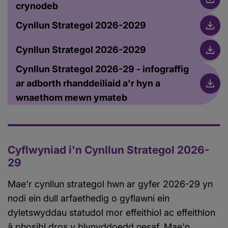
crynodeb
Cynllun Strategol 2026-2029
Cynllun Strategol 2026-2029
Cynllun Strategol 2026-29 - infograffig
ar adborth rhanddeiliaid a'r hyn a
wnaethom mewn ymateb
Cyflwyniad i'n Cynllun Strategol 2026-
29
Mae'r cynllun strategol hwn ar gyfer 2026-29 yn
nodi ein dull arfaethedig o gyflawni ein
dyletswyddau statudol mor effeithiol ac effeithlon
â phosibl dros y blynyddoedd nesaf. Mae'n