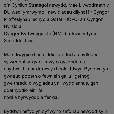
o'n Cynllun Strategol newydd. Mae Llywodraeth y
DU wedi ymrwymo i newidiadau dilynol i'r Cyngor
Proffesiynau Iechyd a Gofal (HCPC) a'r Cyngor
Nyrsio a
Cyngor Bydwreigiaeth (NMC) o fewn y tymor
Seneddol hwn.
Mae diwygio rheoleiddiol yn dod â chyfleoedd
sylweddol ar gyfer mwy o gysondeb a
chydweithio ar draws y rheoleiddwyr. Byddwn yn
gwneud popeth o fewn ein gallu i gefnogi
gweithredu diwygiadau yn llwyddiannus, gan
ddefnyddio ein rôl i
nodi a hyrwyddo arfer da.
Byddwn hefyd yn cyflwyno safonau newydd sy'n