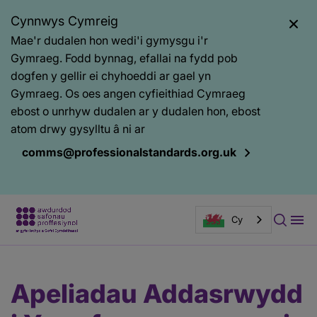
Cynnwys Cymreig
Mae'r dudalen hon wedi'i gymysgu i'r
Gymraeg. Fodd bynnag, efallai na fydd pob
dogfen y gellir ei chyhoeddi ar gael yn
Gymraeg. Os oes angen cyfieithiad Cymraeg
ebost o unrhyw dudalen ar y dudalen hon, ebost
atom drwy gysylltu â ni ar
comms@professionalstandards.org.uk
Cy
Prif
Baner
Apeliadau Addasrwydd
gynnwys
tudalen