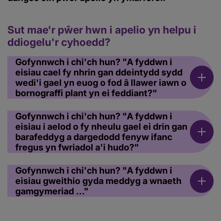
Sut mae'r pŵer hwn i apelio yn helpu i
ddiogelu'r cyhoedd?
Gofynnwch i chi'ch hun? "A fyddwn i
eisiau cael fy nhrin gan ddeintydd sydd
wedi'i gael yn euog o fod â llawer iawn o
bornograffi plant yn ei feddiant?"
Gofynnwch i chi'ch hun? "A fyddwn i
eisiau i aelod o fy nheulu gael ei drin gan
barafeddyg a dargedodd fenyw ifanc
fregus yn fwriadol a'i hudo?"
Gofynnwch i chi'ch hun? "A fyddwn i
eisiau gweithio gyda meddyg a wnaeth
gamgymeriad ..."