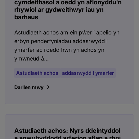
cymdeithasol a oedd yn aflonyddu'n
rhywiol ar gydweithwyr iau yn
barhaus
Astudiaeth achos am ein pŵer i apelio yn
erbyn penderfyniadau addasrwydd i
ymarfer ac roedd hwn yn achos yn
ymwneud â...
Astudiaeth achos
addasrwydd i ymarfer
Darllen mwy
Astudiaeth achos: Nyrs ddeintyddol
a anwybyddodd arferion aflan a rhoi