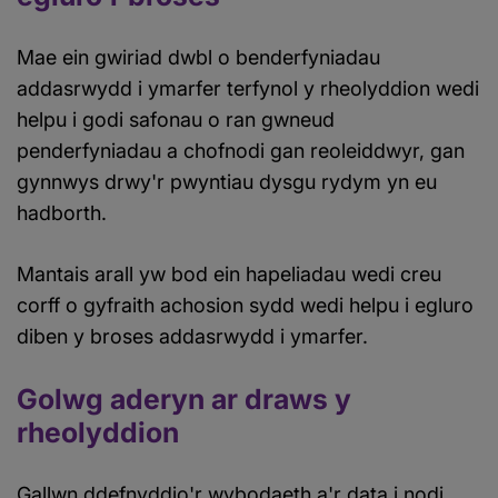
Mae ein gwiriad dwbl o benderfyniadau
addasrwydd i ymarfer terfynol y rheolyddion wedi
helpu i godi safonau o ran gwneud
penderfyniadau a chofnodi gan reoleiddwyr, gan
gynnwys drwy'r pwyntiau dysgu rydym yn eu
hadborth.
Mantais arall yw bod ein hapeliadau wedi creu
corff o gyfraith achosion sydd wedi helpu i egluro
diben y broses addasrwydd i ymarfer.
Golwg aderyn ar draws y
rheolyddion
Gallwn ddefnyddio'r wybodaeth a'r data i nodi