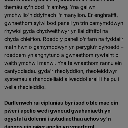
themâu sy'n dod i'r amlwg. Yna gallwn
ymchwilio'n ddyfnach i'r manylion. Er enghraifft,
gwnaethom sylwi bod paneli yn trin camymddwyn
rhywiol gyda chydweithwyr yn llai difrifol na
chyda chleifion. Roedd y paneli o’r farn na fyddai’r
math hwn o gamymddwyn yn peryglu’r cyhoedd –
roeddem yn anghytuno a gwnaethom rywfaint o
waith ymchwil manwl. Yna fe wnaethom rannu ein
canfyddiadau gyda'r rheolyddion, rheoleiddwyr
systemau a rhanddeiliaid allweddol eraill i helpu i
wella rheoleiddio.
Darllenwch rai cipluniau byr isod o ble mae ein
pŵer i apelio wedi gwneud gwahaniaeth yn
ogystal â dolenni i astudiaethau achos sy'n
dangos ein pŵer apelio yn ymarferol.