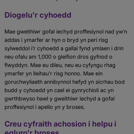
Diogelu'r cyhoedd
Mae gweithiwr gofal iechyd proffesiynol nad yw’n
addas i ymarfer ar hyn o bryd yn peri risg
sylweddol i’r cyhoedd a gallai fynd ymlaen i drin
neu ofalu am 1,000 o gleifion dros gyfnod o
flwyddyn. Mae eu dileu, neu eu cyfyngu rhag
ymarfer yn lleihau'r risg honno. Mae ein
goruchwyliaeth annibynnol hefyd yn sicrhau bod
budd y cyhoedd yn cael ei gynrychioli ac yn
gwrthbwyso hawl y gweithiwr iechyd a gofal
proffesiynol i apelio yn y broses.
Creu cyfraith achosion i helpu i
egluro'r broses