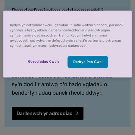
Penderfyniadau addasrwydd i
ymarfer apelgar - y flwyddyn dan
sylw
Rydym yn defnyddio cwcis i ganiatáu i’n safle weithio’n briodol, personoli
cynnwys a hysbysebion, darparu nodweddion ar gyfer cyfryngau
Rydym wedi cyhoeddi ein hadroddiad
cymdeithasol a dadansoddi ein traffig. Rydym hefyd yn rhannu
gwybodaeth sut rydych yn defnyddio ein safle â’n partneriaid cyfryngau
cyntaf yn casglu mewnwelediadau o'n
cymdeithasol, ym maes hysbysebu a dadansoddi.
gwaith yn gwirio ac yn apelio yn erbyn
penderfyniadau addasrwydd i ymarfer yn
Gosodiadau Cwcis
Derbyn Pob Cwci
ystod 2024/25. Mae'n cynnwys data
allweddol, astudiaethau achos a themâu
sy'n dod i'r amlwg o'n hadolygiadau o
benderfyniadau paneli rheoleiddwyr.
Darllenwch yr adroddiad