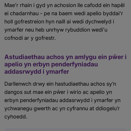
Mae'r rhain i gyd yn achosion lle cafodd ein hapêl
ei chadarnhau - pe na baem wedi apelio byddai'r
holl gofrestreion hyn naill ai wedi dychwelyd i
ymarfer neu heb unrhyw rybuddion wedi'u
cofnodi ar y gofrestr.
Astudiaethau achos yn amlygu ein pŵer i
apelio yn erbyn penderfyniadau
addasrwydd i ymarfer
Darllenwch drwy ein hastudiaethau achos sy’n
dangos sut mae ein pŵer i wirio ac apelio yn
erbyn penderfyniadau addasrwydd i ymarfer yn
ychwanegu gwerth ac yn cyfrannu at ddiogelu’r
cyhoedd.