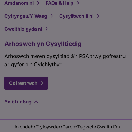
Amdanom ni
FAQs & Help
Cyfryngau/Y Wasg
Cysylltwch â ni
Gweithio gyda ni
Arhoswch yn Gysylltiedig
Arhoswch mewn cysylltiad â'r PSA trwy gofrestru
ar gyfer ein Cylchlythyr.
Cofrestrwch
Yn ôl i'r brig
Uniondeb
Tryloywder
Parch
Tegwch
Gwaith tîm
•
•
•
•