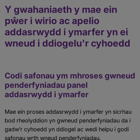
Y gwahaniaeth y mae ein
pŵer i wirio ac apelio
addasrwydd i ymarfer yn ei
wneud i ddiogelu'r cyhoedd
Codi safonau ym mhroses gwneud
penderfyniadau panel
addasrwydd i ymarfer
Mae ein proses addasrwydd i ymarfer yn sicrhau
bod rheolyddion yn gwneud penderfyniadau da i
gadw’r cyhoedd yn ddiogel ac wedi helpu i godi
safonau wrth wneud penderfyniadau.