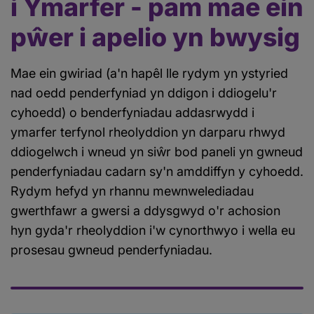
i Ymarfer - pam mae ein
pŵer i apelio yn bwysig
Mae ein gwiriad (a'n hapêl lle rydym yn ystyried
nad oedd penderfyniad yn ddigon i ddiogelu'r
cyhoedd) o benderfyniadau addasrwydd i
ymarfer terfynol rheolyddion yn darparu rhwyd
ddiogelwch i wneud yn siŵr bod paneli yn gwneud
penderfyniadau cadarn sy'n amddiffyn y cyhoedd.
Rydym hefyd yn rhannu mewnwelediadau
gwerthfawr a gwersi a ddysgwyd o'r achosion
hyn gyda'r rheolyddion i'w cynorthwyo i wella eu
prosesau gwneud penderfyniadau.