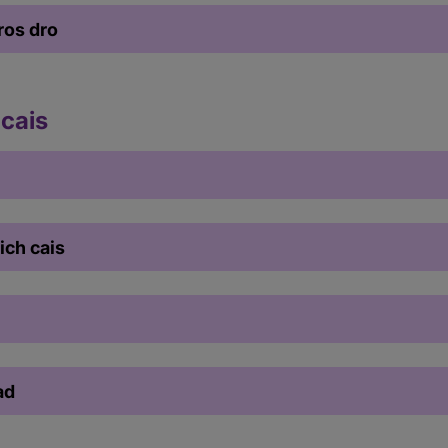
ros dro
 cais
ich cais
ad