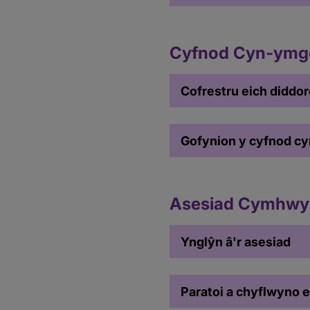
Cyfnod Cyn-ymge
Cofrestru eich didd
Gofynion y cyfnod c
Asesiad Cymhwys
Ynglŷn â'r asesiad
Paratoi a chyflwyno e