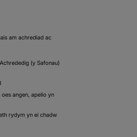
cais am achrediad ac
 Achrededig (y Safonau)
l
 oes angen, apelio yn
aeth rydym yn ei chadw