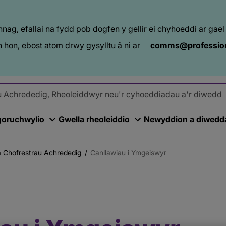
ag, efallai na fydd pob dogfen y gellir ei chyhoeddi ar ga
 hon, ebost atom drwy gysylltu â ni ar
comms@profession
goruchwylio
Gwella rheoleiddio
Newyddion a diwedd
a Chofrestrau Achrededig
Canllawiau i Ymgeiswyr