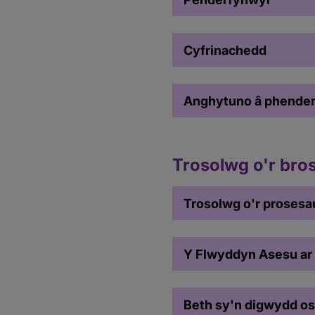
Cyfrinachedd
Anghytuno â phender
Trosolwg o'r bro
Trosolwg o'r prosesa
Y Flwyddyn Asesu ar
Beth sy'n digwydd o