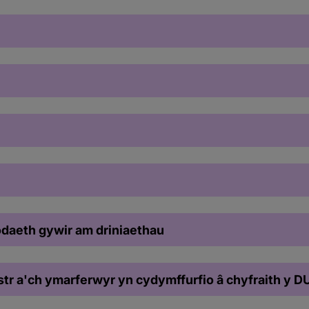
daeth gywir am driniaethau
tr a'ch ymarferwyr yn cydymffurfio â chyfraith y D