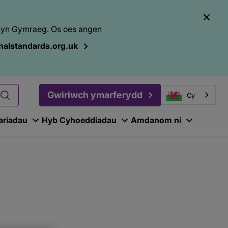
el yn Gymraeg. Os oes angen
alstandards.org.uk
Gwiriwch ymarferydd
Cy
ariadau
Hyb Cyhoeddiadau
Amdanom ni