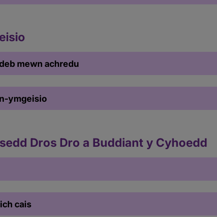
isio
ordeb mewn achredu
yn-ymgeisio
edd Dros Dro a Buddiant y Cyhoedd
ich cais