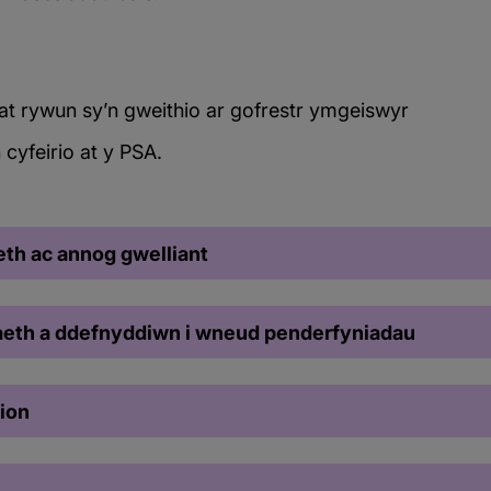
 at rywun sy’n gweithio ar gofrestr ymgeiswyr
n cyfeirio at y PSA.
eth ac annog gwelliant
laeth a ddefnyddiwn i wneud penderfyniadau
ion