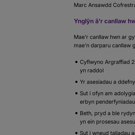
Marc Ansawdd Cofrestr
Ynglŷn â'r canllaw h
Mae'r canllaw hwn ar gy
mae'n darparu canllaw g
Cyflwyno Argraffiad 2
yn raddol
Yr asesiadau a ddefn
Sut i ofyn am adolygi
erbyn penderfyniada
Beth, pryd a ble ryd
yn ein prosesau asesu
Sut i wneud taliadau 