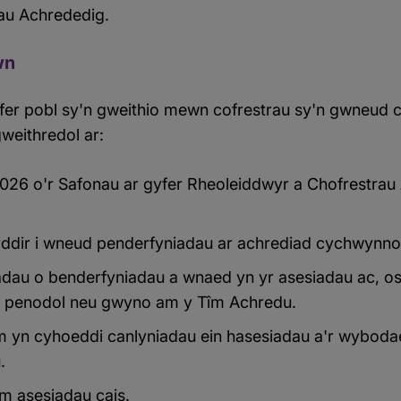
au Achrededig.
wn
fer pobl sy'n gweithio mewn cofrestrau sy'n gwneud 
weithredol ar:
026 o'r Safonau ar gyfer Rheoleiddwyr a Chofrestrau
yddir i wneud penderfyniadau ar achrediad cychwynno
adau o benderfyniadau a wnaed yn yr asesiadau ac, os
u penodol neu gwyno am y Tîm Achredu.
ym yn cyhoeddi canlyniadau ein hasesiadau a'r wybod
.
am asesiadau cais.