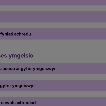
fyniad achredu
ses ymgeisio
u asesu ar gyfer ymgeiswyr
 gyfer ymgeiswyr
s cewch achrediad