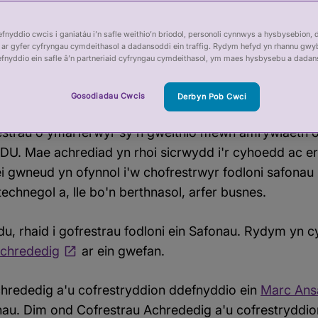
iau i Ymgeiswyr
nyddio cwcis i ganiatáu i’n safle weithio’n briodol, personoli cynnwys a hysbysebion, 
trau Achrededig
ar gyfer cyfryngau cymdeithasol a dadansoddi ein traffig. Rydym hefyd yn rhannu gwy
efnyddio ein safle â’n partneriaid cyfryngau cymdeithasol, ym maes hysbysebu a dadan
u Achrededig yn helpu i amddiffyn y cyhoedd a gwell
al cymdeithasol nad ydynt yn cael eu rheoleiddio gan 
Gosodiadau Cwcis
Derbyn Pob Cwci
strau o ymarferwyr sy'n gweithio mewn amrywiaeth o
DU. Mae achrediad yn rhoi sicrwydd i'r cyhoedd ac era
ei gwneud yn ofynnol i'w chofrestrwyr fodloni safona
chnegol a, lle bo'n berthnasol, arfer busnes.
u, rhaid i gofrestrau fodloni ein Safonau. Rydym yn 
Achrededig
ar ein gwefan.
Achrededig a'u cofrestryddion ddefnyddio ein
Marc An
nau. Dim ond Cofrestrau Achrededig a'u cofrestryddion