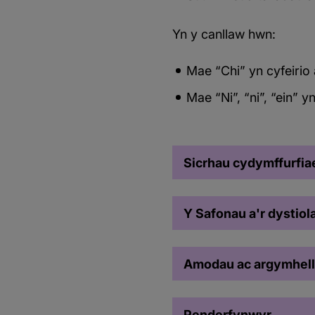
Yn y canllaw hwn:
Mae “Chi” yn cyfeirio
Mae “Ni”, “ni”, “ein” y
Sicrhau cydymffurfia
Y Safonau a'r dystio
Amodau ac argymhell
Penderfynwyr