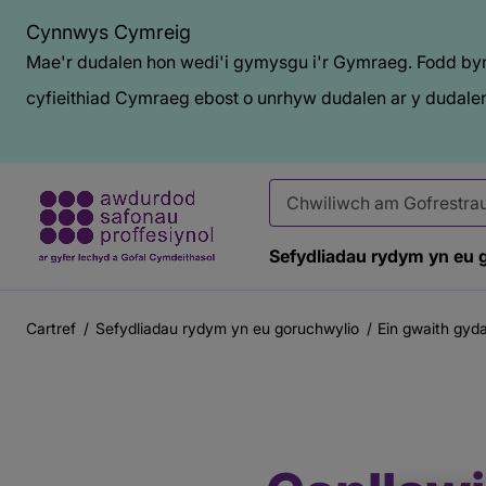
Cynnwys Cymreig
Mae'r dudalen hon wedi'i gymysgu i'r Gymraeg. Fodd bynn
cyfieithiad Cymraeg ebost o unrhyw dudalen ar y dudalen
Sefydliadau rydym yn eu 
Cartref
Sefydliadau rydym yn eu goruchwylio
Ein gwaith gyd
Briwsion
Bara
Prif
Baner